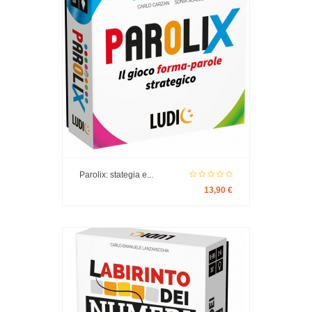
Parolix: stategia e...
13,90 €