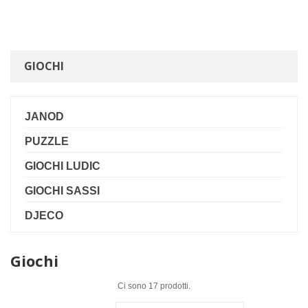
fisso: +39 0771 463837
mobile: +39
353 307 9905
GIOCHI
JANOD
PUZZLE
GIOCHI LUDIC
GIOCHI SASSI
DJECO
Giochi
Ci sono 17 prodotti.