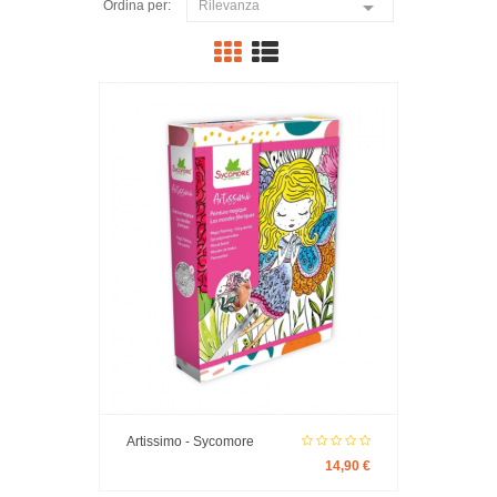

Ordina per:
Rilevanza
Artissimo - Sycomore
14,90 €