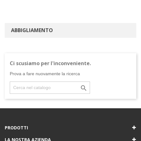
fisso: +39 0771 463837
mobile: +39
353 307 9905
ABBIGLIAMENTO
Ci scusiamo per l'inconveniente.
Prova a fare nuovamente la ricerca

PRODOTTI
LA NOSTRA AZIENDA