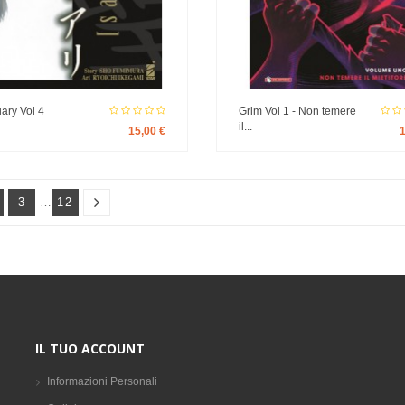
ary Vol 4
Grim Vol 1 - Non temere
il...
15,00 €
3
…
12
IL TUO ACCOUNT
Informazioni Personali