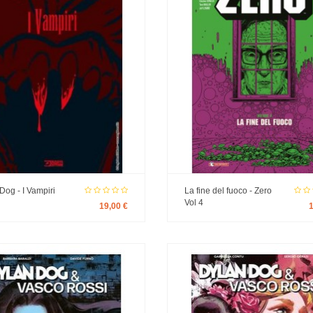
Dog - I Vampiri
La fine del fuoco - Zero
Vol 4
19,00 €