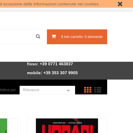
d eccezione delle informazioni contenute nei cookies.
Accedi
Crea un account
Il mio carrello:
0
elemento
fisso: +39 0771 463837
mobile: +39
353 307 9905

Rilevanza
Ordina per: