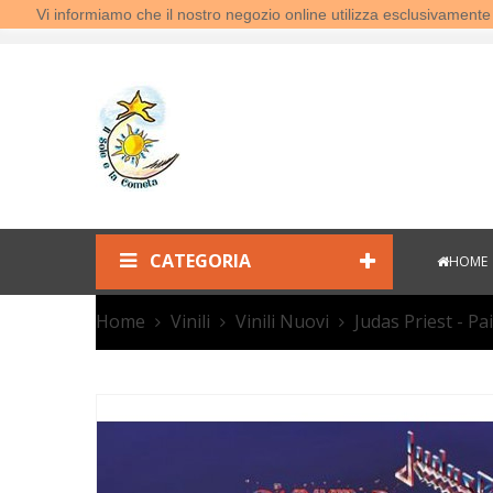
Vi informiamo che il nostro negozio online utilizza esclusivamen
Benvenuti al Sole e la Cometa!
CATEGORIA
HOME
Home
Vinili
Vinili Nuovi
Judas Priest - Pai