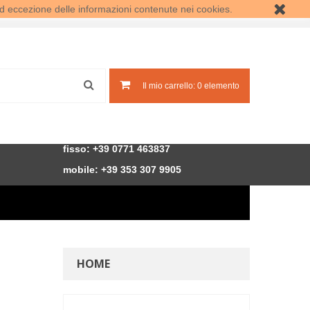
d eccezione delle informazioni contenute nei cookies.
Accedi
Crea un account
Il mio carrello:
0
elemento
fisso: +39 0771 463837
mobile: +39
353 307 9905
HOME