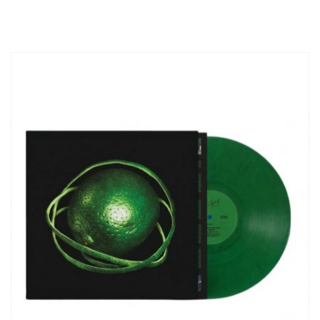
fisso: +39 0771 463837
mobile: +39
353 307 9905