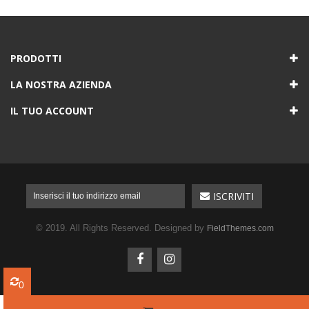
PRODOTTI
LA NOSTRA AZIENDA
IL TUO ACCOUNT
© 2019. All Rights Reserved. Designed by
FieldThemes.com
0
0