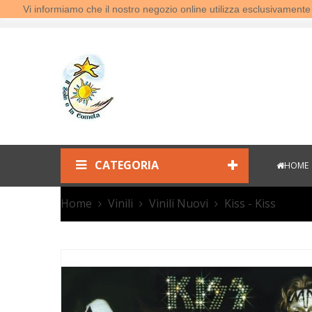
Vi informiamo che il nostro negozio online utilizza esclusivamen
Benvenuti al Sole e la Cometa!
CATEGORIA
HOME
Home
Vinili
Vinili Nuovi
Kiss - Kiss