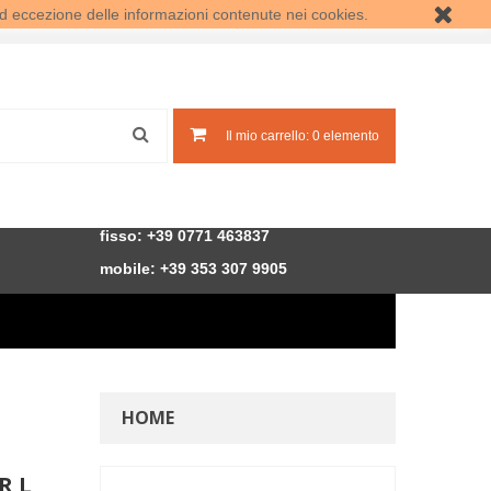
d eccezione delle informazioni contenute nei cookies.
Accedi
Crea un account
Il mio carrello:
0
elemento
fisso: +39 0771 463837
mobile: +39
353 307 9905
HOME
R L