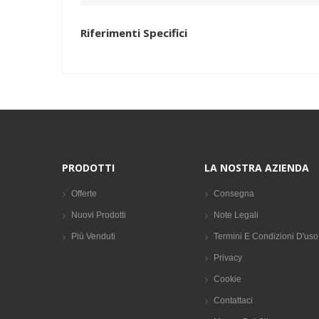
Riferimenti Specifici
PRODOTTI
LA NOSTRA AZIENDA
Offerte
Consegna
Nuovi Prodotti
Note Legali
Più Venduti
Termini E Condizioni D'uso
Privacy
Cookie
Contattaci