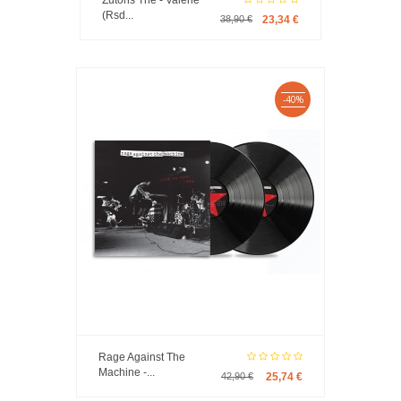
Zutons The - Valerie
(Rsd...
38,90 €
23,34 €
-40%
Rage Against The
Machine -...
42,90 €
25,74 €