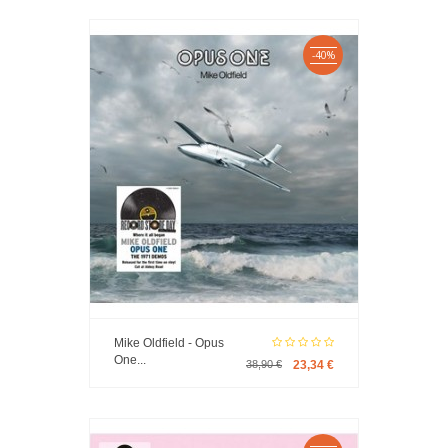
-40%
Mike Oldfield - Opus
One...
38,90 €
23,34 €