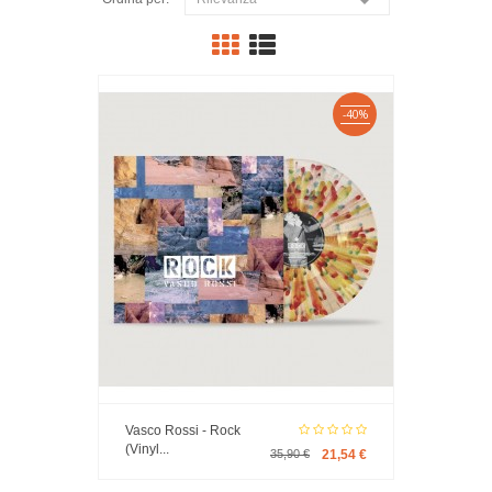

-40%
Vasco Rossi - Rock
(Vinyl...
35,90 €
21,54 €