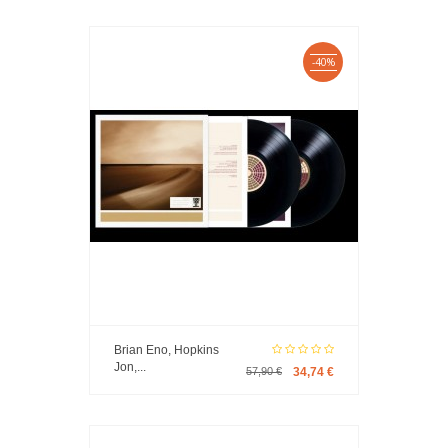
-40%
Brian Eno, Hopkins
Jon,...
57,90 €
34,74 €