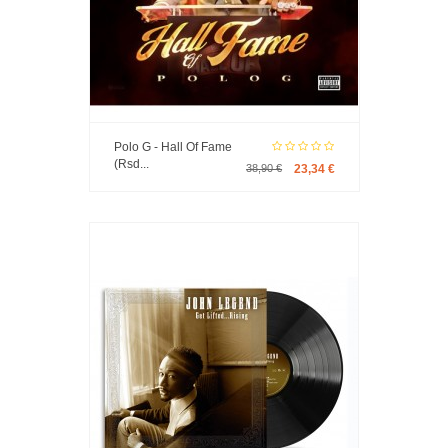
Polo G - Hall Of Fame
(Rsd...
38,90 €
23,34 €