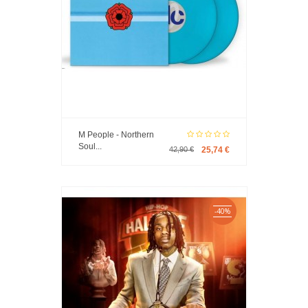
M People - Northern
Soul...
42,90 €
25,74 €
-40%