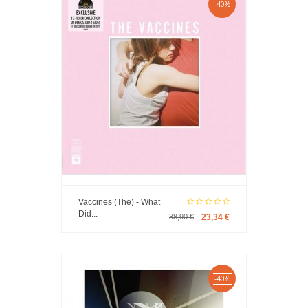
-40%
Vaccines (The) - What
Did...
38,90 €
23,34 €
-40%