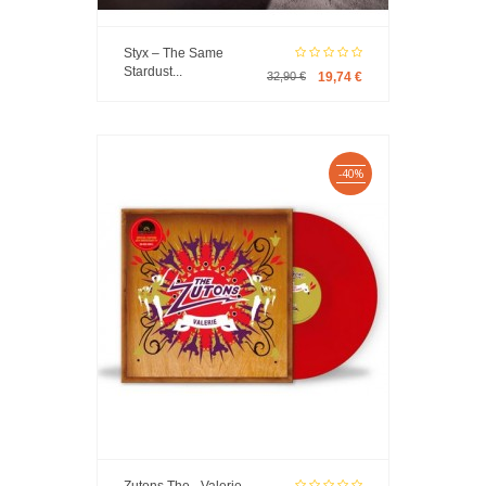
Styx – The Same
Stardust...
32,90 €
19,74 €
-40%