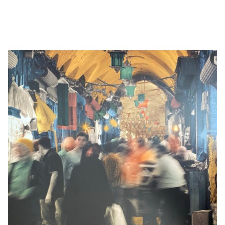
fisso: +39 0771 463837
mobile: +39
353 307 9905