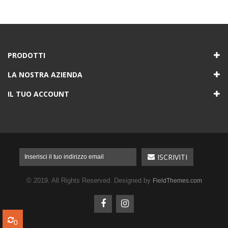
PRODOTTI
LA NOSTRA AZIENDA
IL TUO ACCOUNT
© 2019. All Rights Reserved. Designed by
FieldThemes.com
0
0