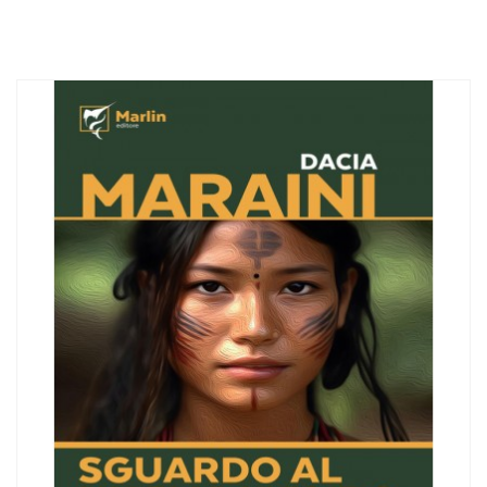
fisso: +39 0771 463837
mobile: +39
353 307 9905