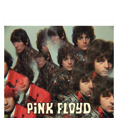
fisso: +39 0771 463837
mobile: +39
353 307 9905