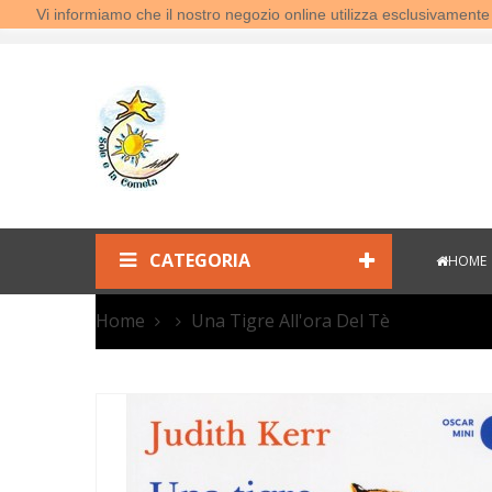
Vi informiamo che il nostro negozio online utilizza esclusivamen
Benvenuti al Sole e la Cometa!
CATEGORIA
HOME
Home
Una Tigre All'ora Del Tè