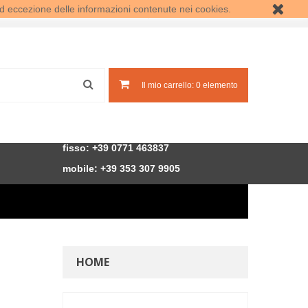
d eccezione delle informazioni contenute nei cookies.
Accedi
Crea un account
Il mio carrello:
0
elemento
fisso: +39 0771 463837
mobile: +39
353 307 9905
HOME